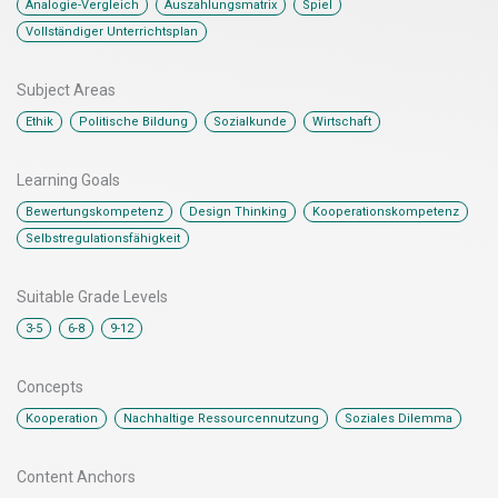
,
,
,
Analogie-Vergleich
Auszahlungsmatrix
Spiel
Vollständiger Unterrichtsplan
Subject Areas
,
,
,
Ethik
Politische Bildung
Sozialkunde
Wirtschaft
Learning Goals
,
,
,
Bewertungskompetenz
Design Thinking
Kooperationskompetenz
Selbstregulationsfähigkeit
Suitable Grade Levels
,
,
3-5
6-8
9-12
Concepts
,
,
Kooperation
Nachhaltige Ressourcennutzung
Soziales Dilemma
Content Anchors​