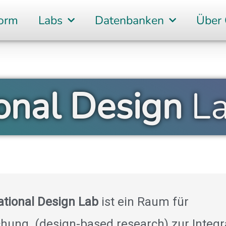
form
Labs
Datenbanken
Über
onal Design
L
tional Design Lab
ist ein Raum für
chung (design-based research) zur Integ