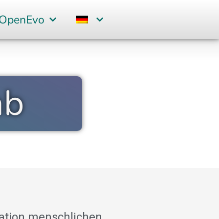
 OpenEvo
ab
ration menschlichen