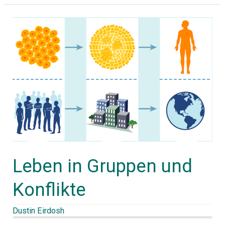
Leben
in
Gruppen
und
Konflikte
Leben in Gruppen und
Konflikte
Dustin Eirdosh