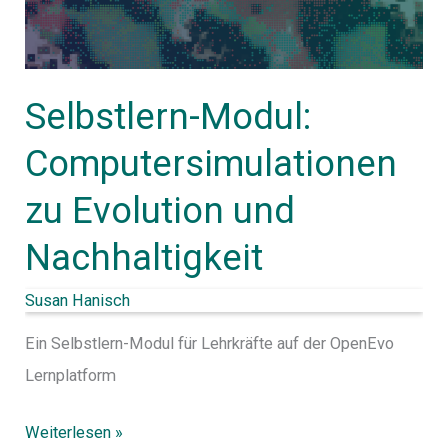
zu
Evolution
und
Selbstlern-Modul:
Nachhaltigkeit
Computersimulationen
zu Evolution und
Nachhaltigkeit
Susan Hanisch
Ein Selbstlern-Modul für Lehrkräfte auf der OpenEvo
Lernplatform
Weiterlesen »