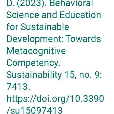
D. (2023). Behavioral
7413.
https://doi.org/10.3390/su15097413
Science and Education
for Sustainable
Development: Towards
Metacognitive
Competency.
Sustainability 15, no. 9:
7413.
https://doi.org/10.3390
/su15097413