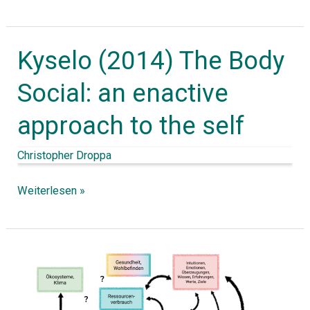
Kyselo (2014) The Body
Kyselo
(2014)
Social: an enactive
The
approach to the self
Body
Social:
Christopher Droppa
an
enactive
Weiterlesen »
approach
to
the
Demokratie
self