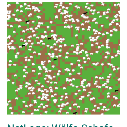
NetLogo:
Wölfe-
Schafe-
Gras