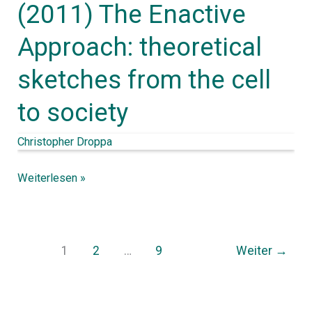
(2011) The Enactive
Di
Approach: theoretical
Paolo
(2011)
sketches from the cell
The
to society
Enactive
Approach:
Christopher Droppa
theoretical
sketches
Weiterlesen »
from
the
cell
1
2
…
9
Weiter
→
to
society