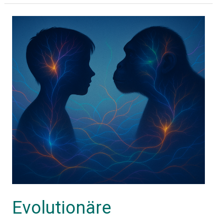
Evolutionäre
Anthropologie
als
fächerübergreifender
Biologieunterricht
–
Unterrichtsmaterialien
Evolutionäre