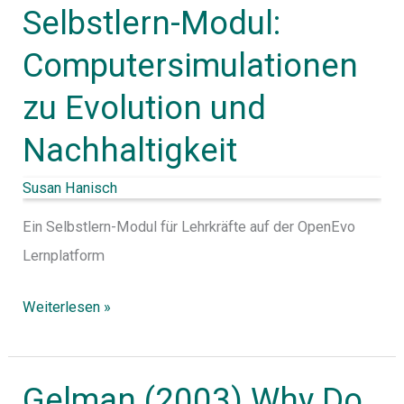
Selbstlern-Modul:
Nachhaltigkeit
Computersimulationen
zu Evolution und
Nachhaltigkeit
Susan Hanisch
Ein Selbstlern-Modul für Lehrkräfte auf der OpenEvo
Lernplatform
Weiterlesen »
Gelman (2003) Why Do
Gelman