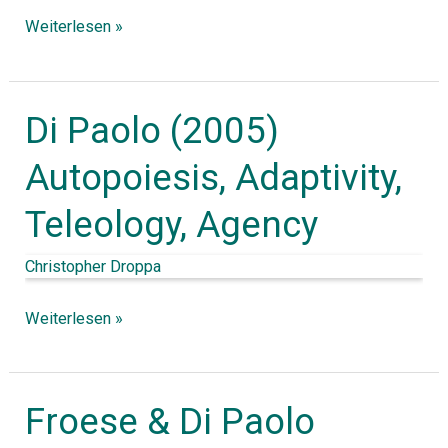
in
Weiterlesen »
Science
Di Paolo (2005)
Di
Paolo
Autopoiesis, Adaptivity,
(2005)
Teleology, Agency
Autopoiesis,
Adaptivity,
Christopher Droppa
Teleology,
Agency
Weiterlesen »
Froese & Di Paolo
Froese
&