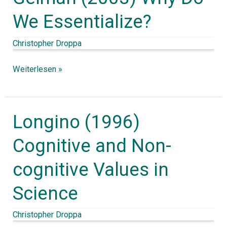
(2003)
We Essentialize?
Why
Do
Christopher Droppa
We
Weiterlesen »
Essentialize?
Longino (1996)
Longino
(1996)
Cognitive and Non-
Cognitive
cognitive Values in
and
Non-
Science
cognitive
Values
Christopher Droppa