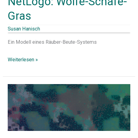
NetLogo: Wölfe-Schafe-
Gras
Susan Hanisch
Ein Modell eines Räuber-Beute-Systems
Weiterlesen »
Selbstlern-
Modul:
Computersimulationen
zu
Evolution
und