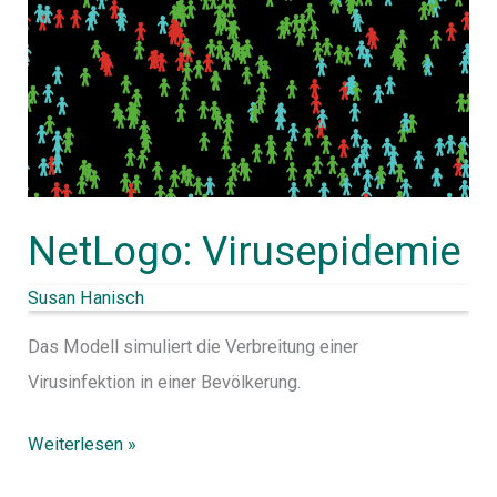
NetLogo: Virusepidemie
Susan Hanisch
Das Modell simuliert die Verbreitung einer
Virusinfektion in einer Bevölkerung.
Weiterlesen »