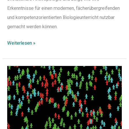
Erkenntnisse für einen modernen, fächerübergreifenden
und kompetenzorientierten Biologieunterricht nutzbar
gemacht werden können.
Weiterlesen »
NetLogo:
Virusepidemie