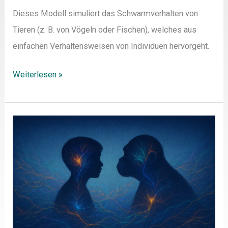
Dieses Modell simuliert das Schwarmverhalten von
Tieren (z. B. von Vögeln oder Fischen), welches aus
einfachen Verhaltensweisen von Individuen hervorgeht.
Weiterlesen »
Hanisch,
S.
(2026).
Evolutionäre
Anthropologie
als
fächerübergreifender