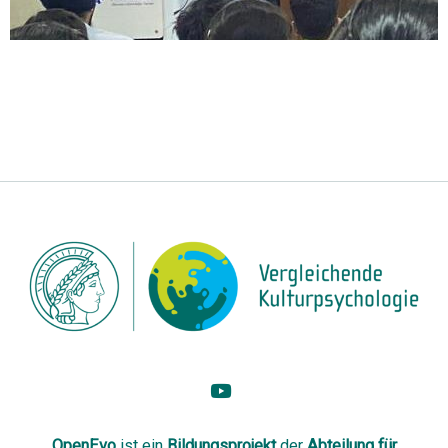
OpenEvo
ist ein
Bildungsprojekt
der
Abteilung
für